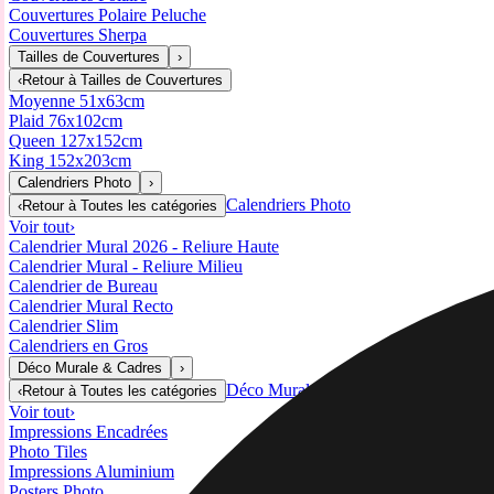
Couvertures Polaire Peluche
Couvertures Sherpa
Tailles de Couvertures
›
‹
Retour à
Tailles de Couvertures
Moyenne 51x63cm
Plaid 76x102cm
Queen 127x152cm
King 152x203cm
Calendriers Photo
›
Calendriers Photo
‹
Retour à
Toutes les catégories
Voir tout
›
Calendrier Mural 2026 - Reliure Haute
Calendrier Mural - Reliure Milieu
Calendrier de Bureau
Calendrier Mural Recto
Calendrier Slim
Calendriers en Gros
Déco Murale & Cadres
›
Déco Murale & Cadres
‹
Retour à
Toutes les catégories
Voir tout
›
Impressions Encadrées
Photo Tiles
Impressions Aluminium
Posters Photo