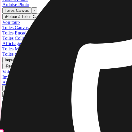
Ardoise Photo
Toiles Canvas
›
Toiles Canvas
‹
Retour à
Toiles Canvas
Voir tout
›
Toiles Canvas
Toiles Encadrées
Toiles Collage
Affichage Mural Canvas
Toiles Mosaïque
Toiles en Forme
Impressions Métal
›
Impressions Métal
‹
Retour à
Impressions Métal
Voir tout
›
Impression Métal Simple
Affichages Muraux Métal
Galerie d'Art
›
‹
Retour à
Galerie d'Art
Impressions d'Art
Tirage Photo
›
Tirage Photo
‹
Retour à
Toutes les catégories
Voir tout
›
Plus D'impressions Murales
›
Plus D'impressions Murales
‹
Retour à
Plus D'impressions Murales