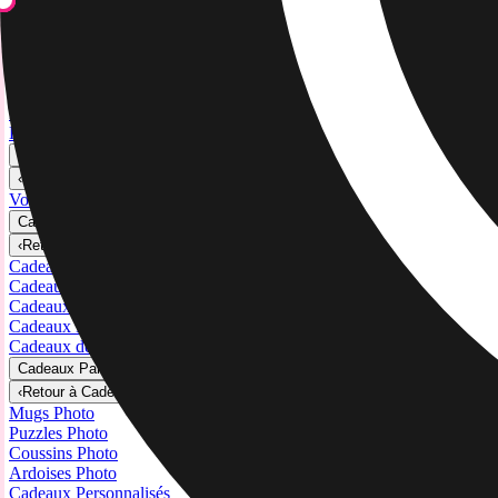
Voir tout
›
Toiles Canvas
Impressions Encadrées
Impressions Métal
Photo Tiles
Impressions Aluminium
Posters Photo
Cadeaux Personnalisés
›
Cadeaux Personnalisés
‹
Retour à
Toutes les catégories
Voir tout
›
Cadeaux Par Destinataire
›
‹
Retour à
Cadeaux Par Destinataire
Cadeaux Pour Maman
Cadeaux Pour Papa
Cadeaux Pour Elle
Cadeaux Pour Lui
Cadeaux de Noël
Cadeaux Par Produits
›
‹
Retour à
Cadeaux Par Produits
Mugs Photo
Puzzles Photo
Coussins Photo
Ardoises Photo
Cadeaux Personnalisés