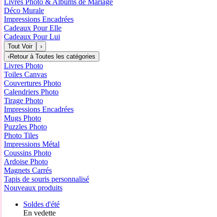
Livres Photo & Albums de Mariage
Déco Murale
Impressions Encadrées
Cadeaux Pour Elle
Cadeaux Pour Lui
Tout Voir
›
‹
Retour à
Toutes les catégories
Livres Photo
Toiles Canvas
Couvertures Photo
Calendriers Photo
Tirage Photo
Impressions Encadrées
Mugs Photo
Puzzles Photo
Photo Tiles
Impressions Métal
Coussins Photo
Ardoise Photo
Magnets Carrés
Tapis de souris personnalisé
Nouveaux produits
Soldes d'été
En vedette