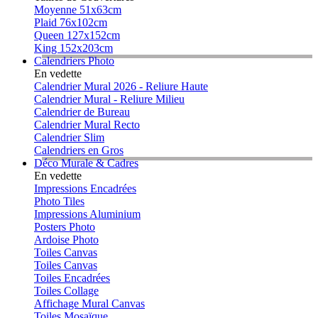
Moyenne 51x63cm
Plaid 76x102cm
Queen 127x152cm
King 152x203cm
Calendriers Photo
En vedette
Calendrier Mural 2026 - Reliure Haute
Calendrier Mural - Reliure Milieu
Calendrier de Bureau
Calendrier Mural Recto
Calendrier Slim
Calendriers en Gros
Déco Murale & Cadres
En vedette
Impressions Encadrées
Photo Tiles
Impressions Aluminium
Posters Photo
Ardoise Photo
Toiles Canvas
Toiles Canvas
Toiles Encadrées
Toiles Collage
Affichage Mural Canvas
Toiles Mosaïque