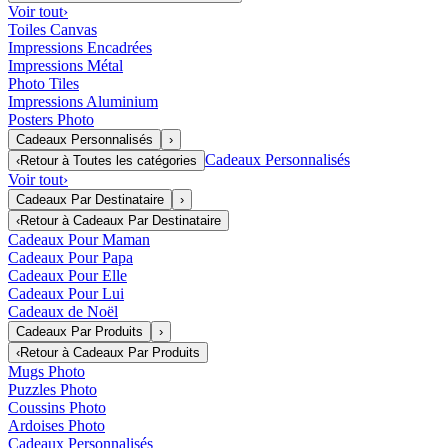
Voir tout
›
Toiles Canvas
Impressions Encadrées
Impressions Métal
Photo Tiles
Impressions Aluminium
Posters Photo
Cadeaux Personnalisés
›
Cadeaux Personnalisés
‹
Retour à
Toutes les catégories
Voir tout
›
Cadeaux Par Destinataire
›
‹
Retour à
Cadeaux Par Destinataire
Cadeaux Pour Maman
Cadeaux Pour Papa
Cadeaux Pour Elle
Cadeaux Pour Lui
Cadeaux de Noël
Cadeaux Par Produits
›
‹
Retour à
Cadeaux Par Produits
Mugs Photo
Puzzles Photo
Coussins Photo
Ardoises Photo
Cadeaux Personnalisés