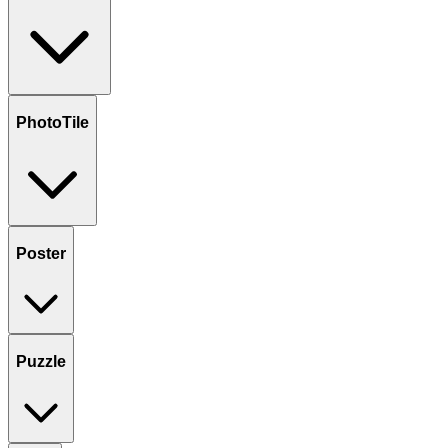
PhotoTile
Poster
Puzzle