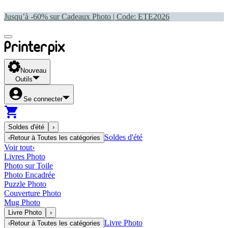
Jusqu’à -60% sur Cadeaux Photo | Code:
ETE2026
Nouveau
Outils
Se connecter
Soldes d'été
›
Soldes d'été
‹
Retour à
Toutes les catégories
Voir tout
›
Livres Photo
Photo sur Toile
Photo Encadrée
Puzzle Photo
Couverture Photo
Mug Photo
Livre Photo
›
Livre Photo
‹
Retour à
Toutes les catégories