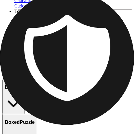
Cadeaux Pour Elle
Cadeaux Pour Lui
Tout Voir
En vedette
Livres Photo
Toiles Canvas
Couvertures Photo
Calendriers Photo
Tirage Photo
Impressions Encadrées
Tout voir
Delivery Rates
Blanket
BoxedPuzzle