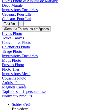
Livres Photo & Albums de Mariage
Déco Murale
Impressions Encadrées
Cadeaux Pour Elle
Cadeaux Pour Lui
Tout Voir
›
‹
Retour à
Toutes les catégories
Livres Photo
Toiles Canvas
Couvertures Photo
Calendriers Photo
Tirage Photo
Impressions Encadrées
Mugs Photo
Puzzles Photo
Photo Tiles
Impressions Métal
Coussins Photo
Ardoise Photo
Magnets Carrés
Tapis de souris personnalisé
Nouveaux produits
Soldes d'été
En vedette