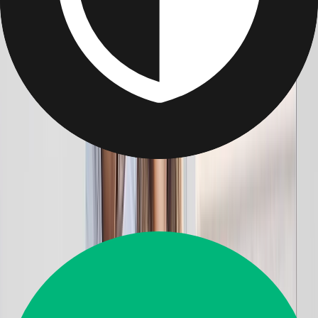
Affiches Posters Photo
Gâtez Maman avec ses plus belles photos exposées en grand ! Idéal
pour donner un brin de nouveauté à la maison.
à partir de
2,40 €
Acheter des Cartes-cadeaux
Avis clientèle
Super
4.5
14 226
Avis