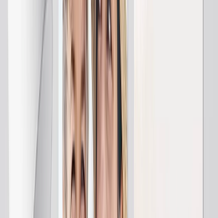
Toiles en Forme
Impressions Métal
Impression Métal Simple
Affichages Muraux Métal
Galerie d'Art
Impressions d'Art
Tirage Photo
Plus D'impressions Murales
Toiles Canvas
Impressions Encadrées
Impressions Métal
Photo Tiles
Impressions Aluminium
Posters Photo
Cadeaux Personnalisés
Cadeaux Par Destinataire
Cadeaux Pour Maman
Cadeaux Pour Papa
Cadeaux Pour Elle
Cadeaux Pour Lui
Cadeaux de Noël
Cadeaux Par Produits
Mugs Photo
Puzzles Photo
Coussins Photo