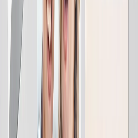
à partir de
13,95 €
Top Ventes
Toile Photo
Surprenez Maman en lui offrant un véritable mur d'images de ses
sourires préférés (comme les vôtres).
à partir de
7,95 €
Top Ventes
Livres Photo
Chaque page une nouvelle histoire chérie de la vie de Maman.
à partir de
11,95 €
Top Ventes
Photo Encadrée
Rassemblez les gens, endroits & choses qu elle adore dans un cadre
pour célébrer toutes ses passions.
à partir de
19,95 €
Puzzle Photo Personnalisé