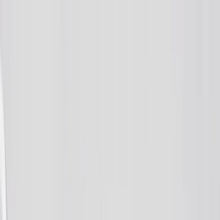
Jusqu’à -60% sur Cadeaux Photo | Code:
ETE2026
Nouveau
Outils
Se connecter
Soldes d'été
›
Soldes d'été
‹
Retour à
Toutes les catégories
Voir tout
›
Livres Photo
Photo sur Toile
Photo Encadrée
Puzzle Photo
Couverture Photo
Mug Photo
Livre Photo
›
Livre Photo
‹
Retour à
Toutes les catégories