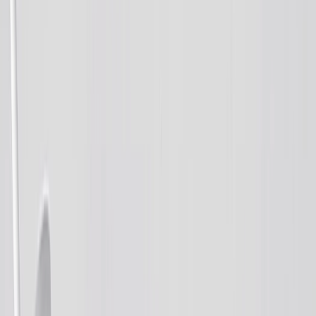
Livres Photo Couverture Rigide
Livres Photo Layflat
Livres Photo Couverture Souple
Livres Photo Cuir
Livres Photo Fenêtre Découpée
Livres Photo Cuir Classique
Livres Photo Luxe
›
‹
Retour à
Livres Photo Luxe
Livres Photo Luxe Layflat
Livres Photo Premium Layflat
Livres Photo Tissu Deluxe
Toile Photo
›
Toile Photo
‹
Retour à
Toutes les catégories
Voir tout
›
Toiles Canvas
Toiles Encadrées
Toiles Callage
Affichage Mural Canvas
Toiles Mosaïque
Toiles en Forme
Couverture Photo
›
Couverture Photo
‹
Retour à
Toutes les catégories
Voir tout
›
Couvertures Polaire