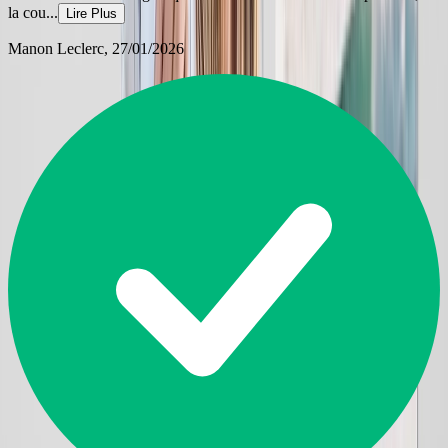
la cou
...
Lire Plus
Manon Leclerc
, 27/01/2026