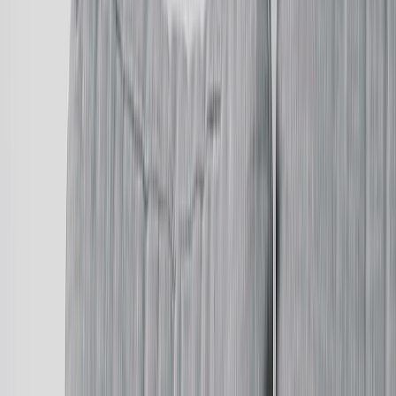
Retours Gratuits
Échange ou remboursement garantis sur toutes commandes.
10+ Million Vendus
Chaque article est imprimé en Europe.
Confidentialité
100% Sécurisé
Votre article est toujours fabriqué de manière durable. Chaque article
que nous produisons est imprimé avec des encres non toxiques et
fabriqué dans des conditions de travail équitables. De plus, pour
chaque arbre que vous plantez lors du paiement, nous en plantons
un autre, tout en gardant nos bureaux 100 % sans papier.
SUIVEZ-NOUS