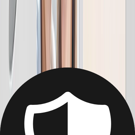
Pour la Maman globe-trotteuse, faite lui revivre ses plus belles
aventures pièce par pièce.
à partir de
14,99 €
Mugs Personnalisés
Pour la maman créative, imprimez une de ses Suvres d art sur une
tasse/ ! Scannez ou téléchargez une photo et on s occupe du reste.
à partir de
8,99 €
Photo sur Ardoise
Décorez son espace avec des souvenirs qui rentrent parfaitement sur
étagères, commodes & bureaux.
à partir de
22,49 €
Photo sur Alu-Dibond
Pour ces moments à couper le souffle, créez une déco moderne avec
ses photos préférées imprimées sur Alu-Dibond.
à partir de
9,58 €