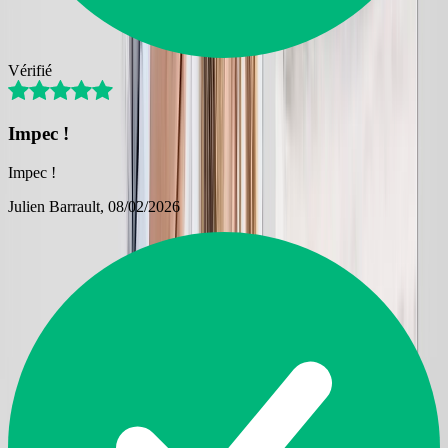
Vérifié
Impec !
Impec !
Julien Barrault
, 08/02/2026