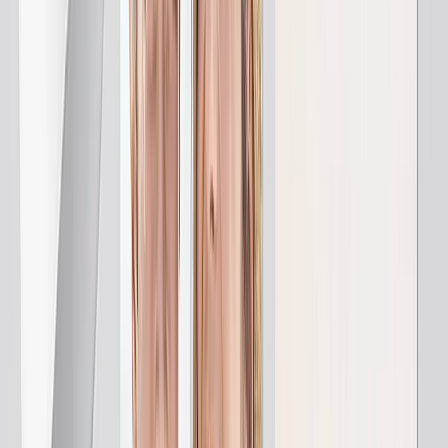
Ardoises Photo
Cadeaux Personnalisés
Cadeaux Par Prix
Cadeaux Moins de 25€
Cadeaux Moins de 50€
Cadeaux Moins de 75€
Cadeaux Moins de 100€
Cadeaux Moins de 200€
Déco Maison
Couvertures & Coussins
Cuisine & Table
Enfants & Bébé
Bureau
Occasions
En vedette
Romantique
Bébé
Noël
Fête des Mères
Fête des Pères
Mariage
Livres Photo & Albums de Mariage
Déco Murale
Impressions Encadrées