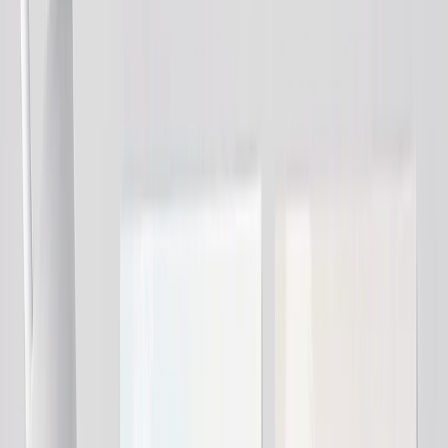
Couvertures Polaire Peluche
Couvertures Sherpa
Tailles de Couvertures
›
‹
Retour à
Tailles de Couvertures
Moyenne 51x63cm
Plaid 76x102cm
Queen 127x152cm
King 152x203cm
Calendriers Photo
›
Calendriers Photo
‹
Retour à
Toutes les catégories
Voir tout
›
Calendrier Mural 2026 - Reliure Haute
Calendrier Mural - Reliure Milieu
Calendrier de Bureau
Calendrier Mural Recto
Calendrier Slim
Calendriers en Gros
Déco Murale & Cadres
›
Déco Murale & Cadres
‹
Retour à
Toutes les catégories
Voir tout
›
Impressions Encadrées
Photo Tiles
Impressions Aluminium
Posters Photo