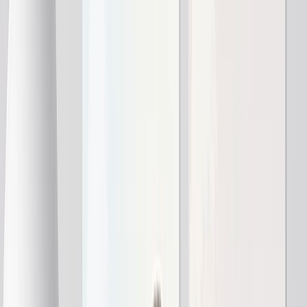
Voir tout
›
Toiles Canvas
Impressions Encadrées
Impressions Métal
Photo Tiles
Impressions Aluminium
Posters Photo
Cadeaux Personnalisés
›
Cadeaux Personnalisés
‹
Retour à
Toutes les catégories
Voir tout
›
Cadeaux Par Destinataire
›
‹
Retour à
Cadeaux Par Destinataire
Cadeaux Pour Maman
Cadeaux Pour Papa
Cadeaux Pour Elle
Cadeaux Pour Lui
Cadeaux de Noël
Cadeaux Par Produits
›
‹
Retour à
Cadeaux Par Produits
Mugs Photo
Puzzles Photo
Coussins Photo
Ardoises Photo
Cadeaux Personnalisés