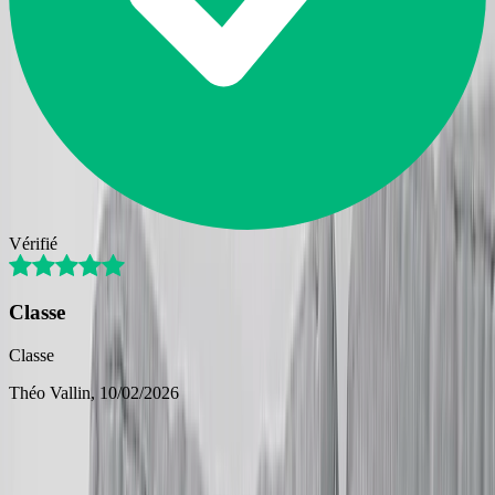
Vérifié
Classe
Classe
Théo Vallin
, 10/02/2026
Expédition Rapide
Plusieurs options de livraison disponibles