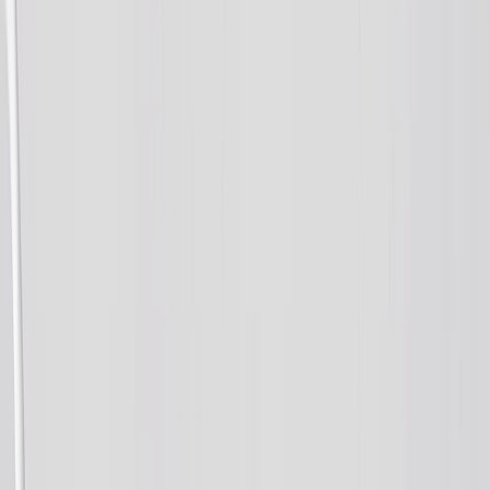
Voir tout
›
Livres Photo Personnalisés
Créez Votre Livre Photo
Mariage
Commandes en Grandes Quantité
Tailles de Livres Photo
›
‹
Retour à
Tailles de Livres Photo
Livres Photo 21 × 15
Livres Photo 20 × 20
Livres Photo 30 × 21
Livres Photo 27 × 27
Livres Photo 40 × 30
Styles de Livres Photo
›
Styles de Livres Photo
‹
Retour à
Styles de Livres Photo
Voir tout
›
Livres Photo Voyage
Livres Photo Mariage
Livres Photo Famille
Livres Photo Enfants & Bébé
Livres Photo Animaux
Livres Photo Célébration
Types de Livres Photo
›
Types de Livres Photo
‹
Retour à
Types de Livres Photo
Voir tout
›