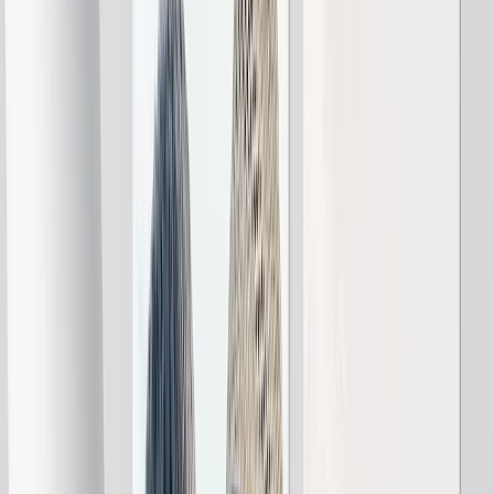
Livres Photo & Albums de Mariage
Déco Murale
Impressions Encadrées
Cadeaux Pour Elle
Cadeaux Pour Lui
Tout Voir
›
‹
Retour à
Toutes les catégories
Livres Photo
Toiles Canvas
Couvertures Photo
Calendriers Photo
Tirage Photo
Impressions Encadrées
Mugs Photo
Puzzles Photo
Photo Tiles
Impressions Métal
Coussins Photo
Ardoise Photo
Magnets Carrés
Tapis de souris personnalisé
Nouveaux produits
Soldes d'été
En vedette