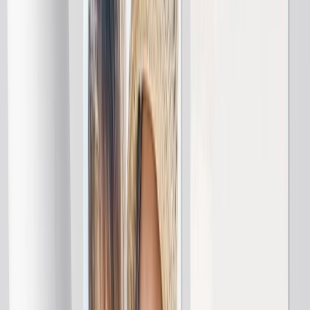
Types de Livres Photo
Livres Photo Couverture Rigide
Livres Photo Layflat
Livres Photo Couverture Souple
Livres Photo Cuir
Livres Photo Fenêtre Découpée
Livres Photo Cuir Classique
Livres Photo Luxe
Livres Photo Luxe Layflat
Livres Photo Premium Layflat
Livres Photo Tissu Deluxe
Toile Photo
En vedette
Toiles Canvas
Toiles Encadrées
Toiles Callage
Affichage Mural Canvas
Toiles Mosaïque
Toiles en Forme
Couverture Photo
En vedette
Couvertures Polaire
Couvertures Polaire Peluche
Couvertures Sherpa
Tailles de Couvertures