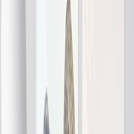
Cadeaux Par Prix
›
‹
Retour à
Cadeaux Par Prix
Cadeaux Moins de 25€
Cadeaux Moins de 50€
Cadeaux Moins de 75€
Cadeaux Moins de 100€
Cadeaux Moins de 200€
Déco Maison
›
‹
Retour à
Déco Maison
Couvertures & Coussins
Cuisine & Table
Enfants & Bébé
Bureau
Occasions
›
‹
Retour à
Toutes les catégories
Romantique
Bébé
Noël
Fête des Mères
Fête des Pères
Mariage
›
Mariage
‹
Retour à
Mariage
Voir tout
›