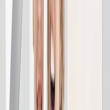
Cadeaux Pour Elle
Cadeaux Pour Lui
Tout Voir
En vedette
Livres Photo
Toiles Canvas
Couvertures Photo
Calendriers Photo
Tirage Photo
Impressions Encadrées
Tout voir
Accueil
Accueil
/
Cadeaux pour Maman
Cadeaux photo personnalisés et abordables
Couverture Photo
Les bijoux, c'est bien, mais une couverture photo ? Inoubliable.
Dévoilez votre cSur dans un cadeau personnel pour maman,
directement à partir de votre téléphone.