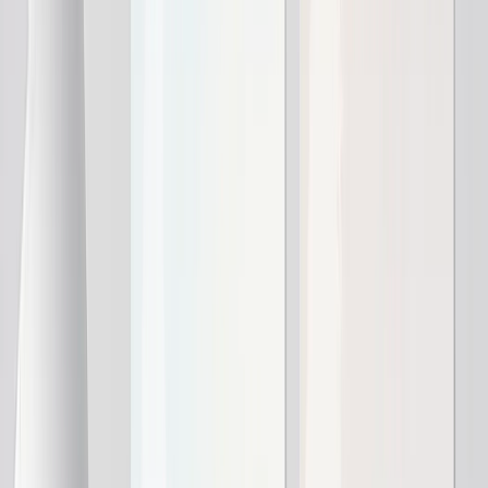
Ardoise Photo
Toiles Canvas
›
Toiles Canvas
‹
Retour à
Toiles Canvas
Voir tout
›
Toiles Canvas
Toiles Encadrées
Toiles Collage
Affichage Mural Canvas
Toiles Mosaïque
Toiles en Forme
Impressions Métal
›
Impressions Métal
‹
Retour à
Impressions Métal
Voir tout
›
Impression Métal Simple
Affichages Muraux Métal
Galerie d'Art
›
‹
Retour à
Galerie d'Art
Impressions d'Art
Tirage Photo
›
Tirage Photo
‹
Retour à
Toutes les catégories
Voir tout
›
Plus D'impressions Murales
›
Plus D'impressions Murales
‹
Retour à
Plus D'impressions Murales