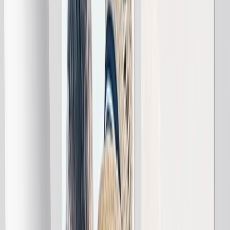
Livres Photo
Photo sur Toile
Photo Encadrée
Puzzle Photo
Couverture Photo
Mug Photo
Livre Photo
En vedette
Livres Photo Personnalisés
Créez Votre Livre Photo
Mariage
Commandes en Grandes Quantité
Tailles de Livres Photo
Livres Photo 21 × 15
Livres Photo 20 × 20
Livres Photo 30 × 21
Livres Photo 27 × 27
Livres Photo 40 × 30
Styles de Livres Photo
Livres Photo Voyage
Livres Photo Mariage
Livres Photo Famille
Livres Photo Enfants & Bébé
Livres Photo Animaux
Livres Photo Célébration