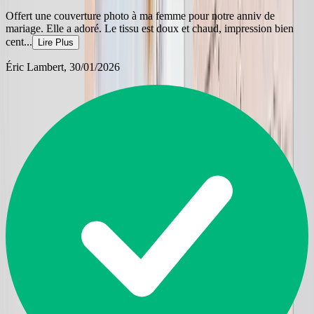
Offert une couverture photo à ma femme pour notre anniv de
mariage. Elle a adoré. Le tissu est doux et chaud, impression bien
cent
...
Lire Plus
Éric Lambert
, 30/01/2026