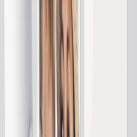
Moyenne 51x63cm
Plaid 76x102cm
Queen 127x152cm
King 152x203cm
Calendriers Photo
En vedette
Calendrier Mural 2026 - Reliure Haute
Calendrier Mural - Reliure Milieu
Calendrier de Bureau
Calendrier Mural Recto
Calendrier Slim
Calendriers en Gros
Déco Murale & Cadres
En vedette
Impressions Encadrées
Photo Tiles
Impressions Aluminium
Posters Photo
Ardoise Photo
Toiles Canvas
Toiles Canvas
Toiles Encadrées
Toiles Collage
Affichage Mural Canvas
Toiles Mosaïque