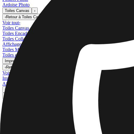
Ardoise Photo
Toiles Canvas
›
Toiles Canvas
‹
Retour à
Toiles Canvas
Voir tout
›
Toiles Canvas
Toiles Encadrées
Toiles Collage
Affichage Mural Canvas
Toiles Mosaïque
Toiles en Forme
Impressions Métal
›
Impressions Métal
‹
Retour à
Impressions Métal
Voir tout
›
Impression Métal Simple
Affichages Muraux Métal
Galerie d'Art
›
‹
Retour à
Galerie d'Art
Impressions d'Art
Tirage Photo
›
Tirage Photo
‹
Retour à
Toutes les catégories
Voir tout
›
Plus D'impressions Murales
›
Plus D'impressions Murales
‹
Retour à
Plus D'impressions Murales