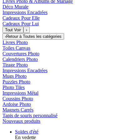
Livres Photo & Albums de Mariage
Déco Murale
Impressions Encadrées
Cadeaux Pour Elle
Cadeaux Pour Lui
Tout Voir
›
‹
Retour à
Toutes les catégories
Livres Photo
Toiles Canvas
Couvertures Photo
Calendriers Photo
Tirage Photo
Impressions Encadrées
Mugs Photo
Puzzles Photo
Photo Tiles
Impressions Métal
Coussins Photo
Ardoise Photo
Magnets Carrés
Tapis de souris personnalisé
Nouveaux produits
Soldes d'été
En vedette