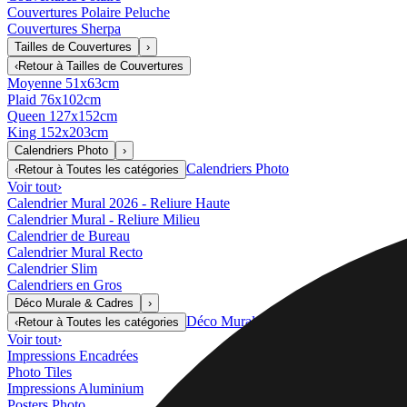
Couvertures Polaire Peluche
Couvertures Sherpa
Tailles de Couvertures
›
‹
Retour à
Tailles de Couvertures
Moyenne 51x63cm
Plaid 76x102cm
Queen 127x152cm
King 152x203cm
Calendriers Photo
›
Calendriers Photo
‹
Retour à
Toutes les catégories
Voir tout
›
Calendrier Mural 2026 - Reliure Haute
Calendrier Mural - Reliure Milieu
Calendrier de Bureau
Calendrier Mural Recto
Calendrier Slim
Calendriers en Gros
Déco Murale & Cadres
›
Déco Murale & Cadres
‹
Retour à
Toutes les catégories
Voir tout
›
Impressions Encadrées
Photo Tiles
Impressions Aluminium
Posters Photo