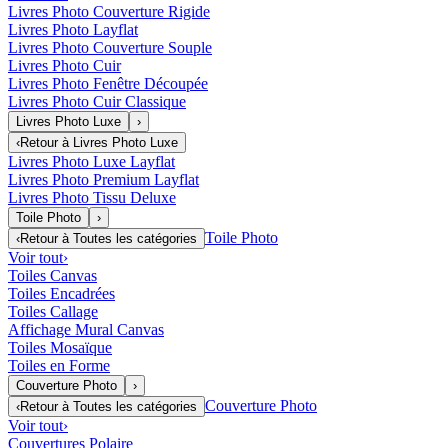
Livres Photo Couverture Rigide
Livres Photo Layflat
Livres Photo Couverture Souple
Livres Photo Cuir
Livres Photo Fenêtre Découpée
Livres Photo Cuir Classique
Livres Photo Luxe
›
‹
Retour à
Livres Photo Luxe
Livres Photo Luxe Layflat
Livres Photo Premium Layflat
Livres Photo Tissu Deluxe
Toile Photo
›
Toile Photo
‹
Retour à
Toutes les catégories
Voir tout
›
Toiles Canvas
Toiles Encadrées
Toiles Callage
Affichage Mural Canvas
Toiles Mosaïque
Toiles en Forme
Couverture Photo
›
Couverture Photo
‹
Retour à
Toutes les catégories
Voir tout
›
Couvertures Polaire