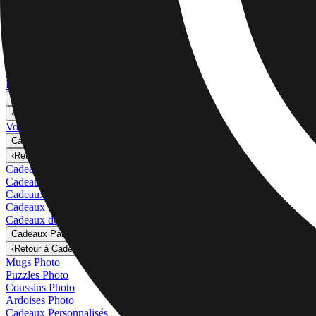
Voir tout
›
Toiles Canvas
Impressions Encadrées
Impressions Métal
Photo Tiles
Impressions Aluminium
Posters Photo
Cadeaux Personnalisés
›
Cadeaux Personnalisés
‹
Retour à
Toutes les catégories
Voir tout
›
Cadeaux Par Destinataire
›
‹
Retour à
Cadeaux Par Destinataire
Cadeaux Pour Maman
Cadeaux Pour Papa
Cadeaux Pour Elle
Cadeaux Pour Lui
Cadeaux de Noël
Cadeaux Par Produits
›
‹
Retour à
Cadeaux Par Produits
Mugs Photo
Puzzles Photo
Coussins Photo
Ardoises Photo
Cadeaux Personnalisés