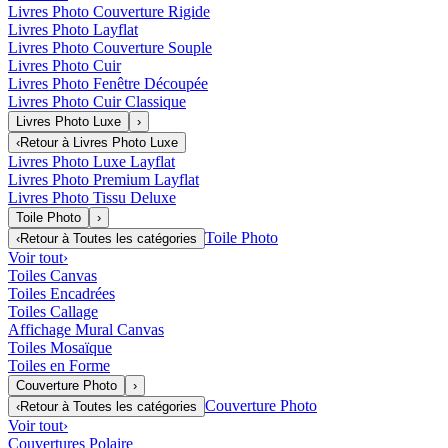
Livres Photo Couverture Rigide
Livres Photo Layflat
Livres Photo Couverture Souple
Livres Photo Cuir
Livres Photo Fenêtre Découpée
Livres Photo Cuir Classique
Livres Photo Luxe
›
‹
Retour à
Livres Photo Luxe
Livres Photo Luxe Layflat
Livres Photo Premium Layflat
Livres Photo Tissu Deluxe
Toile Photo
›
Toile Photo
‹
Retour à
Toutes les catégories
Voir tout
›
Toiles Canvas
Toiles Encadrées
Toiles Callage
Affichage Mural Canvas
Toiles Mosaïque
Toiles en Forme
Couverture Photo
›
Couverture Photo
‹
Retour à
Toutes les catégories
Voir tout
›
Couvertures Polaire