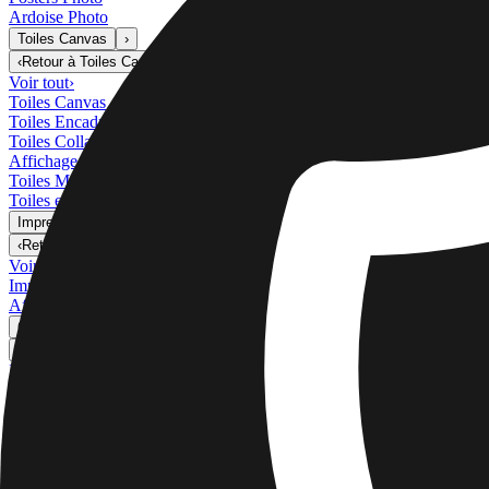
Ardoise Photo
Toiles Canvas
›
Toiles Canvas
‹
Retour à
Toiles Canvas
Voir tout
›
Toiles Canvas
Toiles Encadrées
Toiles Collage
Affichage Mural Canvas
Toiles Mosaïque
Toiles en Forme
Impressions Métal
›
Impressions Métal
‹
Retour à
Impressions Métal
Voir tout
›
Impression Métal Simple
Affichages Muraux Métal
Galerie d'Art
›
‹
Retour à
Galerie d'Art
Impressions d'Art
Tirage Photo
›
Tirage Photo
‹
Retour à
Toutes les catégories
Voir tout
›
Plus D'impressions Murales
›
Plus D'impressions Murales
‹
Retour à
Plus D'impressions Murales