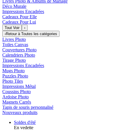
Livres Photo & Albums de Mariage
Déco Murale
Impressions Encadrées
Cadeaux Pour Elle
Cadeaux Pour Lui
Tout Voir
›
‹
Retour à
Toutes les catégories
Livres Photo
Toiles Canvas
Couvertures Photo
Calendriers Photo
Tirage Photo
Impressions Encadrées
Mugs Photo
Puzzles Photo
Photo Tiles
Impressions Métal
Coussins Photo
Ardoise Photo
Magnets Carrés
Tapis de souris personnalisé
Nouveaux produits
Soldes d'été
En vedette