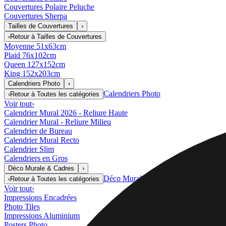
Couvertures Polaire Peluche
Couvertures Sherpa
Tailles de Couvertures
›
‹
Retour à
Tailles de Couvertures
Moyenne 51x63cm
Plaid 76x102cm
Queen 127x152cm
King 152x203cm
Calendriers Photo
›
Calendriers Photo
‹
Retour à
Toutes les catégories
Voir tout
›
Calendrier Mural 2026 - Reliure Haute
Calendrier Mural - Reliure Milieu
Calendrier de Bureau
Calendrier Mural Recto
Calendrier Slim
Calendriers en Gros
Déco Murale & Cadres
›
Déco Murale & Cadres
‹
Retour à
Toutes les catégories
Voir tout
›
Impressions Encadrées
Photo Tiles
Impressions Aluminium
Posters Photo